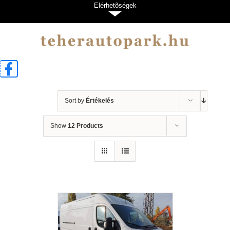
Kihagyás
Elérhetõségek
Sort by
Értékelés
Show
12 Products