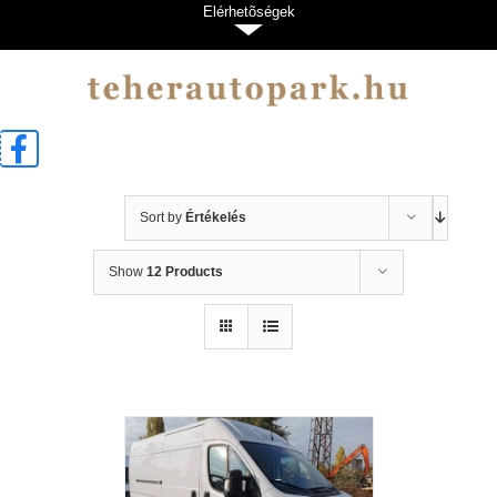
Kihagyás
Elérhetõségek
Sort by
Értékelés
Show
12 Products