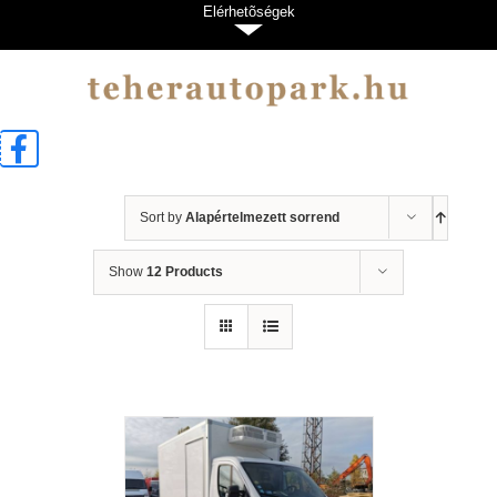
Kihagyás
Elérhetõségek
Sort by
Alapértelmezett sorrend
Show
12 Products