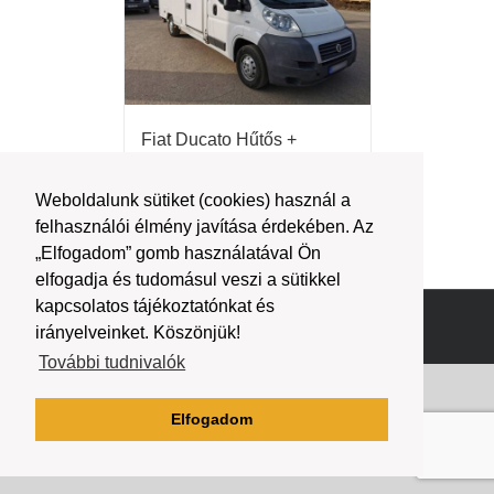
Fiat Ducato Hűtős +
Húskampós + 230 V
Weboldalunk sütiket (cookies) használ a
felhasználói élmény javítása érdekében. Az
Részletek
„Elfogadom” gomb használatával Ön
elfogadja és tudomásul veszi a sütikkel
kapcsolatos tájékoztatónkat és
Copyright 2019 | teherautopark.hu
irányelveinket. Köszönjük!
További tudnivalók
Elfogadom