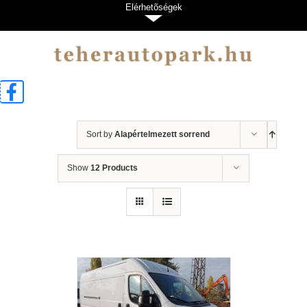
Kihagyás
Elérhetõségek
Sort by
Alapértelmezett sorrend
Show
12 Products