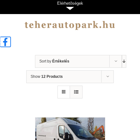
Kihagyás
Elérhetõségek
Sort by
Értékelés
Show
12 Products