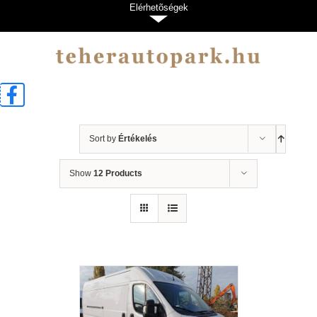
Kihagyás
Elérhetõségek
Sort by
Értékelés
Show
12 Products