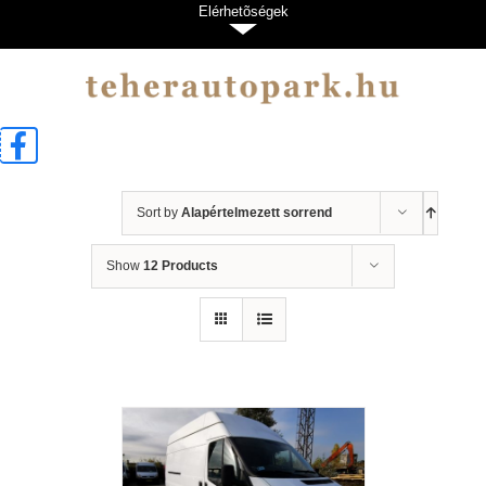
Kihagyás
Elérhetõségek
Sort by
Alapértelmezett sorrend
Show
12 Products