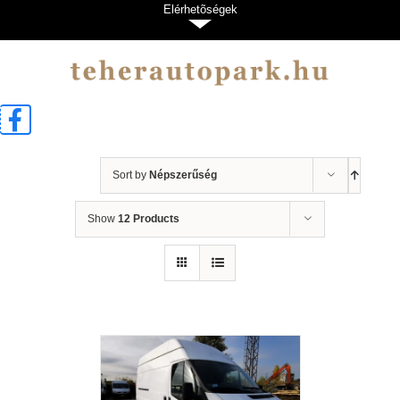
Kihagyás
Elérhetõségek
Sort by
Népszerűség
Show
12 Products