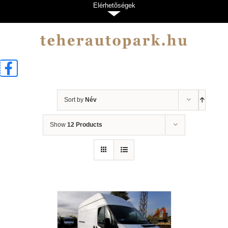
Kihagyás
Elérhetõségek
Sort by
Név
Show
12 Products