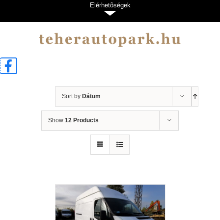
Kihagyás
Elérhetõségek
Sort by
Dátum
Show
12 Products