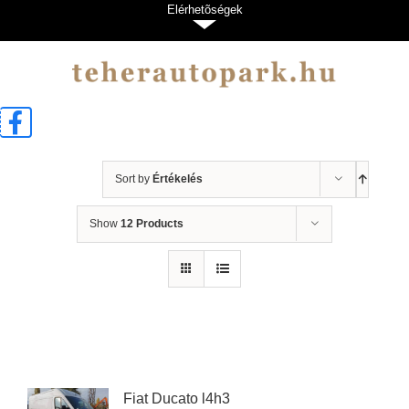
Kihagyás
Elérhetõségek
Sort by
Értékelés
Show
12 Products
Fiat Ducato l4h3