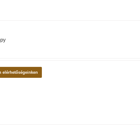
mpy
n elérhetőségeinken