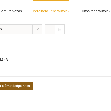
Bemutatkozás
Bérelhető Teherautóink
Hűtős teherautóink
ts
 l4h3
n elérhetőségeinken