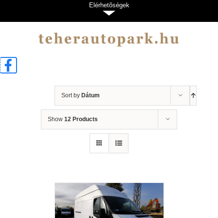
Kihagyás
Elérhetõségek
Sort by
Dátum
Show
12 Products