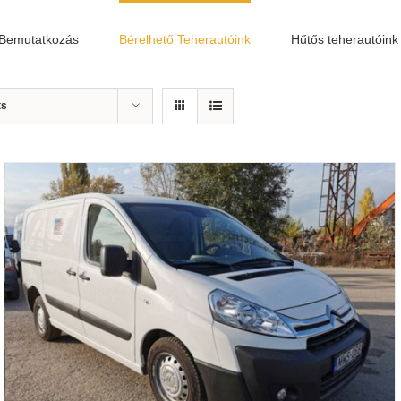
Bemutatkozás
Bérelhető Teherautóink
Hűtős teherautóink
ts