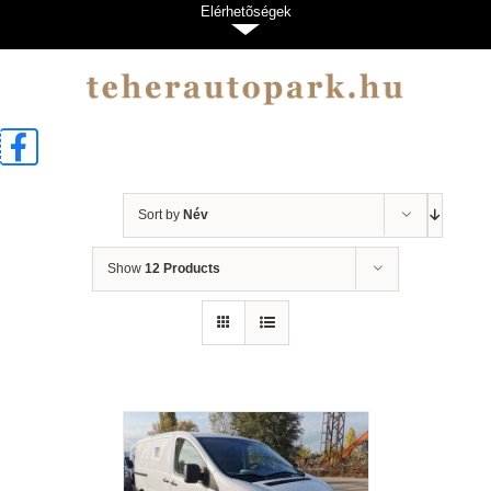
Kihagyás
Elérhetõségek
Sort by
Név
Show
12 Products