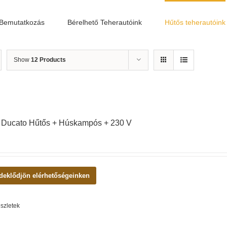
Bemutatkozás
Bérelhető Teherautóink
Hűtős teherautóink
Show
12 Products
t Ducato Hűtős + Húskampós + 230 V
deklődjön elérhetőségeinken
szletek