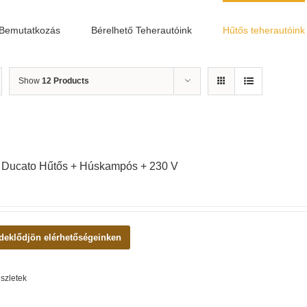
Bemutatkozás
Bérelhető Teherautóink
Hűtős teherautóink
Show
12 Products
t Ducato Hűtős + Húskampós + 230 V
deklődjön elérhetőségeinken
szletek