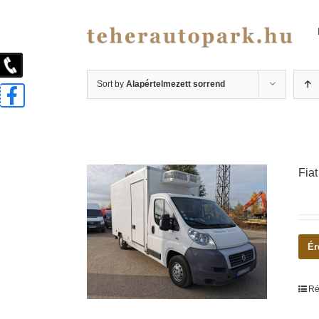
Kihagyás
Sort by
Alapértelmezett sorrend
Fia
Ér
Ré