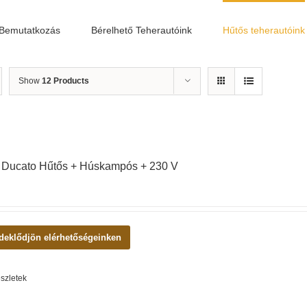
Bemutatkozás
Bérelhető Teherautóink
Hűtős teherautóink
Show
12 Products
t Ducato Hűtős + Húskampós + 230 V
deklődjön elérhetőségeinken
szletek