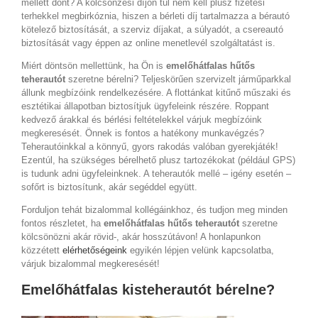
mellett dönt? A kölcsönzési díjon túl nem kell plusz fizetési
terhekkel megbirkóznia, hiszen a bérleti díj tartalmazza a bérautó
kötelező biztosítását, a szerviz díjakat, a súlyadót, a csereautó
biztosítását vagy éppen az online menetlevél szolgáltatást is.
Miért döntsön mellettünk, ha Ön is
emelőhátfalas hűtős
teherautót
szeretne bérelni? Teljeskörűen szervizelt járműparkkal
állunk megbízóink rendelkezésére. A flottánkat kitűnő műszaki és
esztétikai állapotban biztosítjuk ügyfeleink részére. Roppant
kedvező árakkal és bérlési feltételekkel várjuk megbízóink
megkeresését. Önnek is fontos a hatékony munkavégzés?
Teherautóinkkal a könnyű, gyors rakodás valóban gyerekjáték!
Ezentúl, ha szükséges bérelhető plusz tartozékokat (például GPS)
is tudunk adni ügyfeleinknek. A teherautók mellé – igény esetén –
sofőrt is biztosítunk, akár segéddel együtt.
Forduljon tehát bizalommal kollégáinkhoz, és tudjon meg minden
fontos részletet, ha
emelőhátfalas hűtős teherautót
szeretne
kölcsönözni akár rövid-, akár hosszútávon! A honlapunkon
közzétett
elérhetőségeink
egyikén lépjen velünk kapcsolatba,
várjuk bizalommal megkeresését!
Emelőhátfalas kisteherautót bérelne?