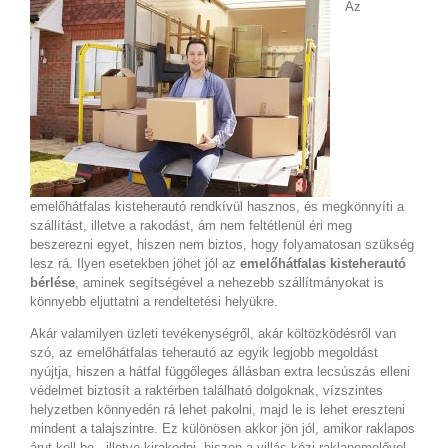
Az
emelőhátfalas kisteherautó rendkívül hasznos, és megkönnyíti a
szállítást, illetve a rakodást, ám nem feltétlenül éri meg
beszerezni egyet, hiszen nem biztos, hogy folyamatosan szükség
lesz rá. Ilyen esetekben jöhet jól az
emelőhátfalas kisteherautó
bérlése
, aminek segítségével a nehezebb szállítmányokat is
könnyebb eljuttatni a rendeltetési helyükre.
Akár valamilyen üzleti tevékenységről, akár költözködésről van
szó, az emelőhátfalas teherautó az egyik legjobb megoldást
nyújtja, hiszen a hátfal függőleges állásban extra lecsúszás elleni
védelmet biztosít a raktérben található dolgoknak, vízszintes
helyzetben könnyedén rá lehet pakolni, majd le is lehet ereszteni
mindent a talajszintre. Ez különösen akkor jön jól, amikor raklapos
árut kell be-, illetve kirakodni, hiszen a villás kézi raklapemelővel,