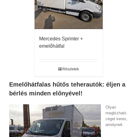
Mercedes Sprinter +
emelőhátfal
Részletek
Emelőhátfalas hűtős teherautók: éljen a
bérlés minden előnyével!
Olyan
megbízható
céget keres,
amelynek