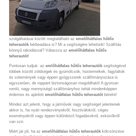
szolgáltatásai között megtalálható az
emelőhátfalas hűtős
teherautók
bérbeadása is? Mi a segítségére lehetünk! Szállítás
könnyű rakodással? Válassza az
emelőhátfalas hűtős
teherautót
!
Pontosan tudjuk: az
emlőhátfalas hűtős teherautók
segítségével
többek között zöldségek és gyümölcsök, hústermékek, fagylaltok
és sütemények vagy éppen gyógyszerek szállítmányozása is
egyszerűen, de roppant biztonságosan megoldható! A gyorsan
romló, nagy mennyiségű szállítmányhoz tehát mindenképpen
érdemes és ajánlott
emelőhátfalas hűtős teherautót
bérelni!
Mindez azt jelenti, hogy a járművek nagy segítséget jelentenek
akkor is, ha nyári rendezvényekről, fesztiválokról, céges
eseményekről vagy éppen különböző fogadásokról, esküvőkről
van szó.
Miért jár jól, ha az
emelőhátfalas hűtős teherautók
kölcsönzése