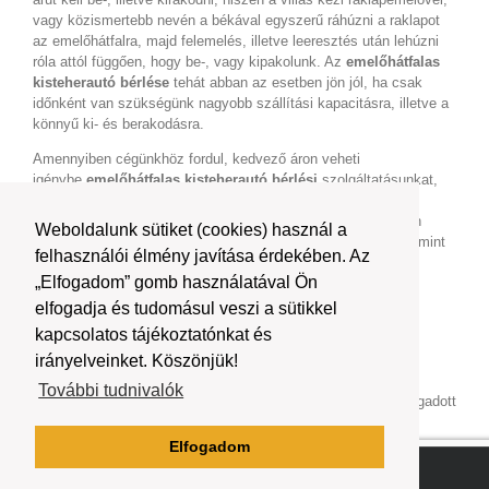
vagy közismertebb nevén a békával egyszerű ráhúzni a raklapot
az emelőhátfalra, majd felemelés, illetve leeresztés után lehúzni
róla attól függően, hogy be-, vagy kipakolunk. Az
emelőhátfalas
kisteherautó bérlése
tehát abban az esetben jön jól, ha csak
időnként van szükségünk nagyobb szállítási kapacitásra, illetve a
könnyű ki- és berakodásra.
Amennyiben cégünkhöz fordul, kedvező áron veheti
igénybe
emelőhátfalas kisteherautó bérlési
szolgáltatásunkat,
emellett számíthat rá, hogy a
kibérelt emelőhátfalas
kisteherautó
kiváló műszaki állapotú lesz, és természetesen
Weboldalunk sütiket (cookies) használ a
minden szabályos vele kapcsolatban. Nem kell mást tennie, mint
felhasználói élmény javítása érdekében. Az
kiválasztani a megfelelő típust, majd igényelni tőlünk a
„Elfogadom” gomb használatával Ön
szolgáltatást, és máris könnyedén oldhatja meg a szállítási
feladatokat!
elfogadja és tudomásul veszi a sütikkel
kapcsolatos tájékoztatónkat és
Amennyiben felkeltette az érdeklődését
emelőhátfalas
kisteherautó bérlési
szolgáltatásunk, forduljon hozzánk
irányelveinket. Köszönjük!
bizalommal! Ha kérdése lenne, vagy megrendelését szeretné
További tudnivalók
leadni, akkor kérjük, hogy vegye fel velünk a kapcsolatot megadott
elérhetőségeink
egyikén!
Elfogadom
Copyright 2019 | teherautopark.hu